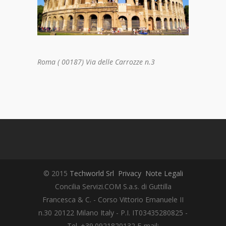
Roma ( 00187) Via delle Carrozze n.3
© 2015
Techworld Srl
Privacy
Note Legali
Concilia Servizi.COM S.a.s. di Guttilla
Francesca & C. - Corso Vittorio Emanuele II
n.30 20122 Milano Italy - P.I. IT03435280825 -
Tel. +39.0921820132 E-mail: