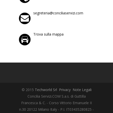
segreteria@conciliaservizi.com
Trova sulla mappa
© 2015
Techworld Srl
Privacy
Note Legali
Concilia Servizi.COM S.a.s. di Guttilla
Francesca & C. - Corso Vittorio Emanuele II
n.30 20122 Milano Italy - P.I. IT03435280825 -