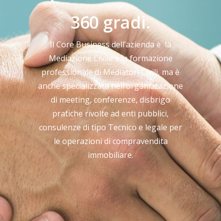
360 gradi.
Il Core Business dell’azienda è la
Mediazione Civile e la formazione
professionale di Mediatori Civili, ma è
anche specializzata nell’organizzazione
di meeting, conferenze, disbrigo
pratiche rivolte ad enti pubblici,
consulenze di tipo Tecnico e legale per
le operazioni di compravendita
immobiliare.